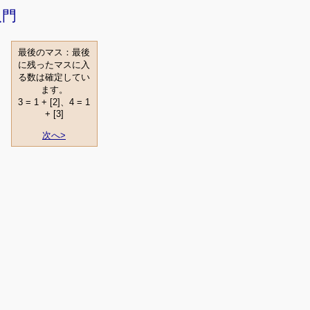
入門
最後のマス：最後
に残ったマスに入
る数は確定してい
ます。
3 = 1 + [2]、4 = 1
+ [3]
次へ>