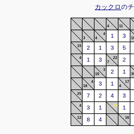
カックロ
のチ
4
11
4
3
4
1
15
4
22
7
3
10
3
4
17
18
4
25
4
23
12
16