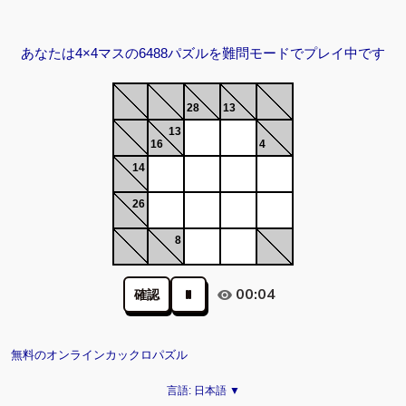
あなたは4×4マスの6488パズルを難問モードでプレイ中です
28
13
13
16
4
14
26
8
00:04
確認
無料のオンラインカックロパズル
言語:
日本語 ▼