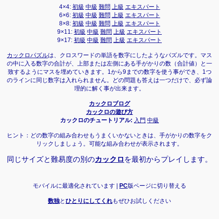
4×4:
初級
中級
難問
上級
エキスパート
6×6:
初級
中級
難問
上級
エキスパート
8×8:
初級
中級
難問
上級
エキスパート
9×11:
初級
中級
難問
上級
エキスパート
9×17:
初級
中級
難問
上級
エキスパート
カックロパズル
は、クロスワードの単語を数字にしたようなパズルです。マス
の中に入る数字の合計が、上部または左側にある手がかりの数（合計値）と一
致するようにマスを埋めていきます。1から9までの数字を使う事ができ、1つ
のラインに同じ数字は入れられません。どの問題も答えは一つだけで、必ず論
理的に解く事が出来ます。
カックロブログ
カックロの遊び方
カックロのチュートリアル:
入門
中級
ヒント：どの数字の組み合わせもうまくいかないときは、手がかりの数字をク
リックしましょう。可能な組み合わせが表示されます。
同じサイズと難易度の別の
カックロ
を最初からプレイします。
モバイルに最適化されています |
PC
版ページに切り替える
数独
と
ひとりにしてくれ
もぜひお試しください