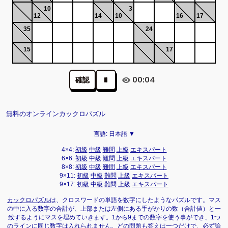
10
3
12
14
10
16
17
35
24
15
17
00:04
確認
無料のオンラインカックロパズル
言語:
日本語 ▼
4×4:
初級
中級
難問
上級
エキスパート
6×6:
初級
中級
難問
上級
エキスパート
8×8:
初級
中級
難問
上級
エキスパート
9×11:
初級
中級
難問
上級
エキスパート
9×17:
初級
中級
難問
上級
エキスパート
カックロパズル
は、クロスワードの単語を数字にしたようなパズルです。マス
の中に入る数字の合計が、上部または左側にある手がかりの数（合計値）と一
致するようにマスを埋めていきます。1から9までの数字を使う事ができ、1つ
のラインに同じ数字は入れられません。どの問題も答えは一つだけで、必ず論