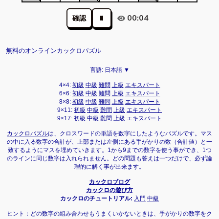
00:04
確認
無料のオンラインカックロパズル
言語:
日本語 ▼
4×4:
初級
中級
難問
上級
エキスパート
6×6:
初級
中級
難問
上級
エキスパート
8×8:
初級
中級
難問
上級
エキスパート
9×11:
初級
中級
難問
上級
エキスパート
9×17:
初級
中級
難問
上級
エキスパート
カックロパズル
は、クロスワードの単語を数字にしたようなパズルです。マス
の中に入る数字の合計が、上部または左側にある手がかりの数（合計値）と一
致するようにマスを埋めていきます。1から9までの数字を使う事ができ、1つ
のラインに同じ数字は入れられません。どの問題も答えは一つだけで、必ず論
理的に解く事が出来ます。
カックロブログ
カックロの遊び方
カックロのチュートリアル:
入門
中級
ヒント：どの数字の組み合わせもうまくいかないときは、手がかりの数字をク