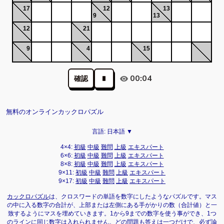
17
12
13
9
13
12
21
9
4
15
00:04
確認
無料のオンラインカックロパズル
言語:
日本語 ▼
4×4:
初級
中級
難問
上級
エキスパート
6×6:
初級
中級
難問
上級
エキスパート
8×8:
初級
中級
難問
上級
エキスパート
9×11:
初級
中級
難問
上級
エキスパート
9×17:
初級
中級
難問
上級
エキスパート
カックロパズル
は、クロスワードの単語を数字にしたようなパズルです。マス
の中に入る数字の合計が、上部または左側にある手がかりの数（合計値）と一
致するようにマスを埋めていきます。1から9までの数字を使う事ができ、1つ
のラインに同じ数字は入れられません。どの問題も答えは一つだけで、必ず論